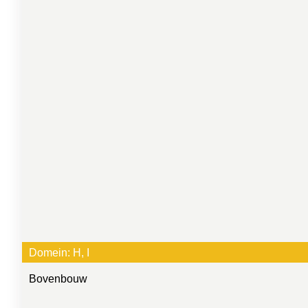
Domein:
H
, 
I
Bovenbouw