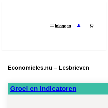
Ga
naar
de
inhoud
Inloggen
👤
Economieles.nu – Lesbrieven
Groei en indicatoren