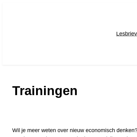
Ga
naar
de
inhoud
Lesbrie
Trainingen
Wil je meer weten over nieuw economisch denken? I