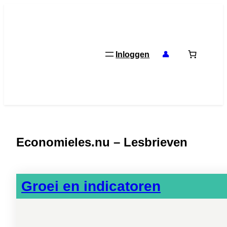
Ga
naar
de
inhoud
Inloggen
👤
Economieles.nu – Lesbrieven
Groei en indicatoren