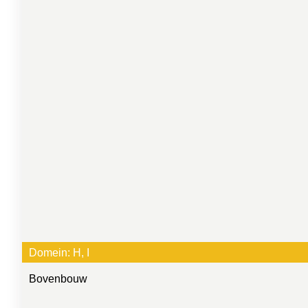
Domein:
H
, 
I
Bovenbouw