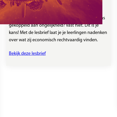
Bovenbouw
Ooit als eens het gooien van propjes door de klas
gekoppeld aan ongelijkheid? Vast niet. Dit is je
kans! Met de lesbrief laat je je leerlingen nadenken
over wat zij economisch rechtvaardig vinden.
Bekijk deze lesbrief