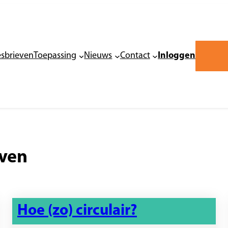
esbrieven
Toepassing
Nieuws
Contact
Inloggen
even
Hoe (zo) circulair?