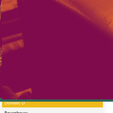
Domein:
D