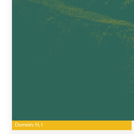
Domein:
H
, 
I