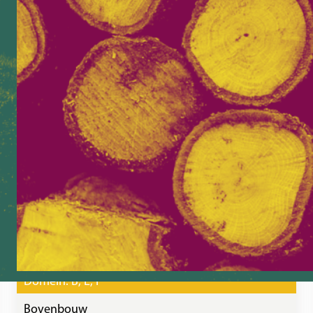
Domein:
B
, 
E
, 
F
Bovenbouw