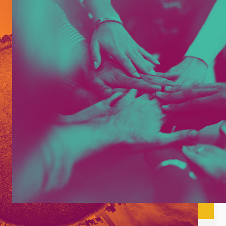
Domein:
G
, 
H