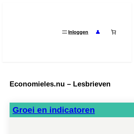
Ga
naar
de
inhoud
Inloggen
👤
Economieles.nu – Lesbrieven
Groei en indicatoren