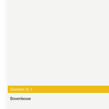
Domein:
H
, 
I
Bovenbouw