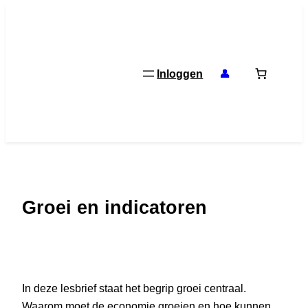
Ga
naar
de
inhoud
Inloggen
👤
Groei en indicatoren
In deze lesbrief staat het begrip groei centraal.
Waarom moet de economie groeien en hoe kunnen