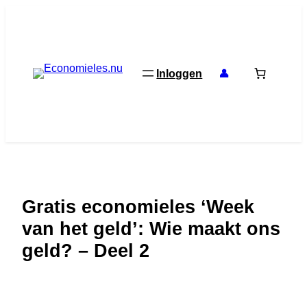
Ga
naar
de
inhoud
Inloggen
👤
Gratis economieles ‘Week
van het geld’: Wie maakt ons
geld? – Deel 2