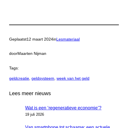
Geplaatst
12 maart 2024
in
Lesmateriaal
door
Maarten Nijman
Tags:
geldcreatie
, 
geldsysteem
, 
week van het geld
Lees meer nieuws
Wat is een ‘regeneratieve economie’?
19 juli 2026
Van smartphone tot schaarse: een actuele