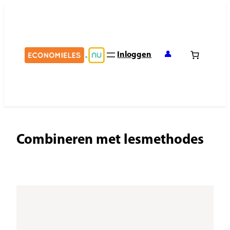
Ga
naar
de
inhoud
Inloggen
👤
Combineren met lesmethodes