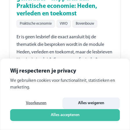
Praktische economie: Heden,
verleden en toekomst
Praktische economie
VWO
Bovenbouw
Er is geen lesbrief die exact aansluit bij de
thematiek die besproken wordt in de module
Heden, verleden en toekomst, maar de lesbrieven
Hoe (zo) circulair?, Consumeer of minder?,
Grondstoffen en generaties, en natuur en recht
Wij respecteren je privacy
kijken allemaal naar de gevolgen van onze
We gebruiken cookies voor functionaliteit, statistieken en
productie- en consumptiekeuzes voor
marketing.
toekomstige generaties. Daarmee sluiten deze
lesbrieven wel aan op het centrale thema van de
Voorkeuren
Alles weigeren
module, het ruilen over de tijd. Ook de uitputting
van grondstoffen en het overbelasten van de
Alles accepteren
draagkracht van de natuur zijn vormen van ruilen
over de tijd.