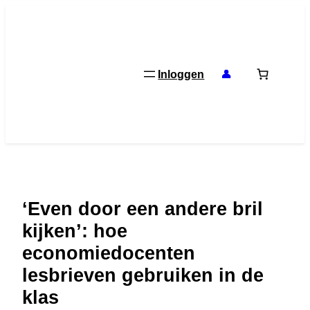
Ga
naar
de
inhoud
Inloggen
👤
‘Even door een andere bril
kijken’: hoe
economiedocenten
lesbrieven gebruiken in de
klas